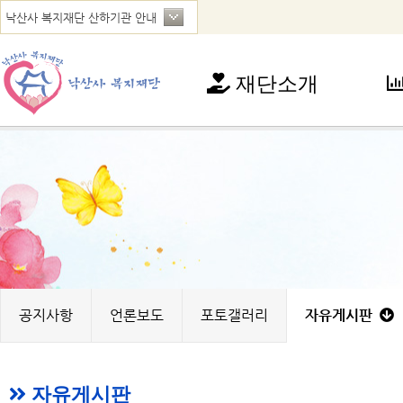
재단소개
재단소개
사
인사말
아
연혁
청
법인현황
가
찾아오시는 길
꿈
노
지
공지사항
언론보도
포토갤러리
자유게시판
자유게시판