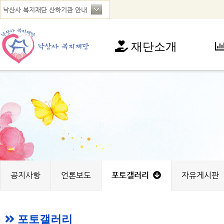
재단소개
재단소개
사
인사말
아
연혁
청
법인현황
가
찾아오시는 길
꿈
노
지
공지사항
언론보도
포토갤러리
자유게시판
포토갤러리