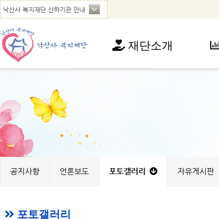
재단소개
재단소개
사
인사말
아
연혁
청
법인현황
가
찾아오시는 길
꿈
노
지
공지사항
언론보도
포토갤러리
자유게시판
포토갤러리